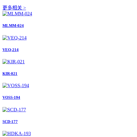
更多相关 >
MLMM-024
VEQ-214
KIR-021
VOSS-194
SCD-177