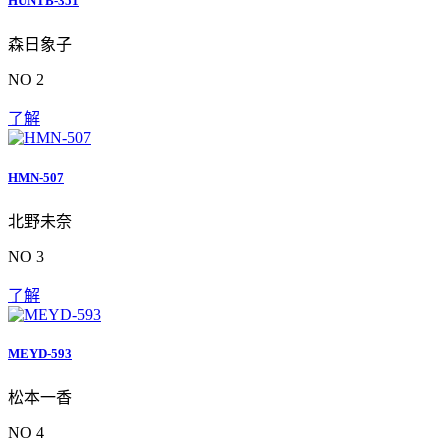
HUNTB-351
森日象子
NO 2
了解
HMN-507
北野未奈
NO 3
了解
MEYD-593
松本一香
NO 4