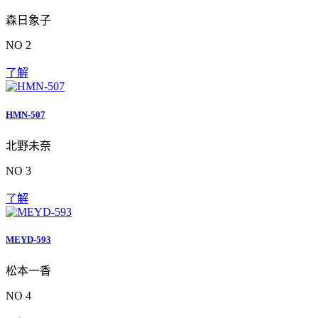
森日象子
NO 2
了解
HMN-507
北野未奈
NO 3
了解
MEYD-593
松本一香
NO 4