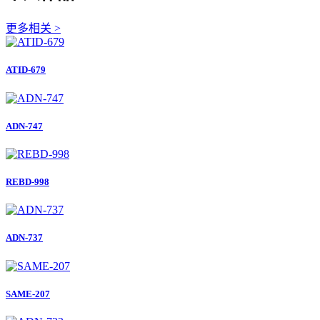
更多相关 >
ATID-679
ADN-747
REBD-998
ADN-737
SAME-207