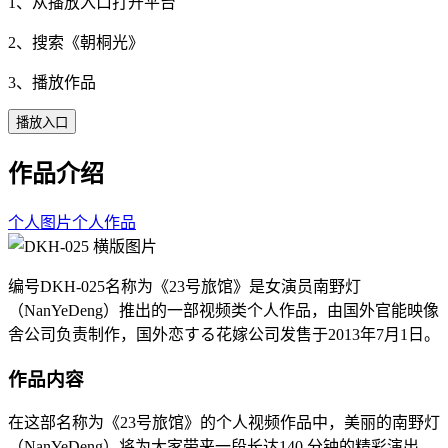
1、从播放入口打开平台
2、搜索《
朝桐光
》
3、播放作品
播放入口
作品介绍
个人图片
个人作品
编号DKH-025名称为《23号旅馆》是女演员南野灯
（NanYeDeng）推出的一部视频类个人作品，由国外官能映像
舎公司负责制作，国外恋する花嫁公司发售于2013年7月1日。
作品内容
在这部名称为《23号旅馆》的个人视频作品中，美丽的南野灯
（NanYeDeng）将为大家带来一段长达140 分钟的精彩演出。