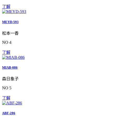
了解
MEYD-593
松本一香
NO 4
了解
MIAB-086
森日象子
NO 5
了解
ABF-286