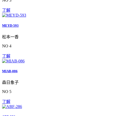
NO 3
了解
MEYD-593
松本一香
NO 4
了解
MIAB-086
森日象子
NO 5
了解