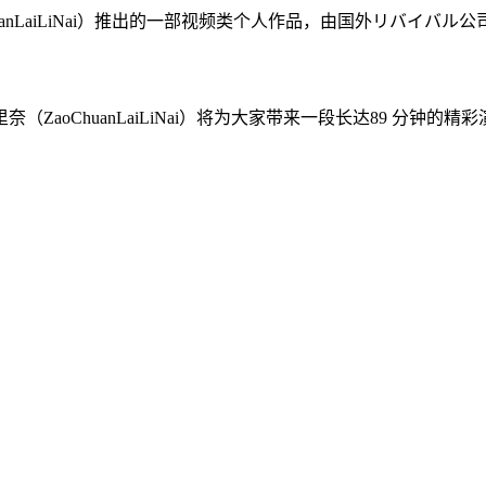
anLaiLiNai）推出的一部视频类个人作品，由国外リバイバル公司
oChuanLaiLiNai）将为大家带来一段长达89 分钟的精