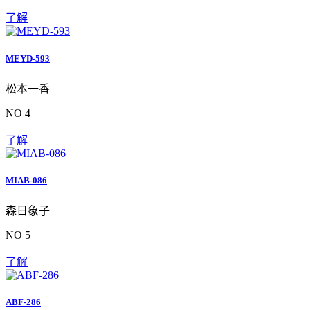
了解
MEYD-593
松本一香
NO 4
了解
MIAB-086
森日象子
NO 5
了解
ABF-286