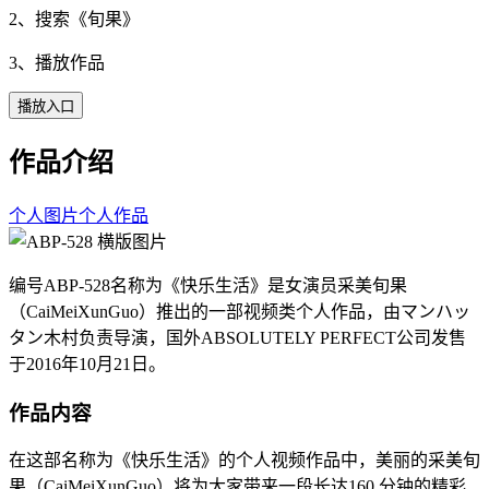
2、搜索《
旬果
》
3、播放作品
播放入口
作品介绍
个人图片
个人作品
编号ABP-528名称为《快乐生活》是女演员采美旬果
（CaiMeiXunGuo）推出的一部视频类个人作品，由マンハッ
タン木村负责导演，国外ABSOLUTELY PERFECT公司发售
于2016年10月21日。
作品内容
在这部名称为《快乐生活》的个人视频作品中，美丽的采美旬
果（CaiMeiXunGuo）将为大家带来一段长达160 分钟的精彩