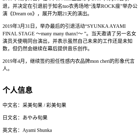
退，并决定在引退前于知名tuo衣秀场地“浅草ROCK座”举办公
演《Dream on》，展开为期21天的演出。
2019年3月31日，举办最后的引退活动“SYUNKA AYAMI
FINAL STAGE 〜many many thanx!〜 ”。当天邀请了另一名女
演员天使萌同台演出，并表示虽然自己未来的工作还是未知
数，但仍然会继续在幕后提供音乐创作。
2019年4月，继续签约担任性感内衣品牌mon cheri的形象代言
人。
个人信息
中文名：采美旬果 / 彩美旬果
日文名：あやみ旬果
英文名：Ayami Shunka