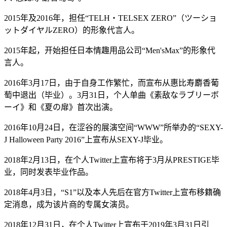
2015年及2016年，担任“TELH・TELSEX ZERO”（ツーショ
ットダイヤルZERO）的形象代言人。
2015年起，开始担任日本情趣用品公司“Men'sMax”的形象代
言人。
2016年3月17日，由于自身工作繁忙，而宣布从惠比寿麝香葡
萄中退出（毕业）。3月31日，个人单曲《素敌なラブリーボ
ーイ》和《夏の扉》首次出演。
2016年10月24日，在涩谷的展演空间“WWW”所举办的“SEXY-
J Halloween Party 2016”上宣布从SEXY-J毕业。
2018年2月13日，在个人Twitter上宣布将于3月从PRESTIGE毕
业，同时发表毕业作品。
2018年4月3日，“S1”以及本人先后在官方Twitter上宣布移籍确
定消息，成为该片商的专属女演员。
2018年12月31日，在个人Twitter上宣布于2019年3月31日引