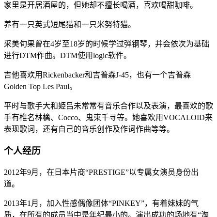
家里是开居酒屋的，但她却不擅长喝酒，喜欢喝甜咖啡。
养有一只英式短尾猫和一只米努特猫。
采美旬果曾在4岁至18岁的时候学过弹钢琴，并会依次为基础
进行DTM作曲。DTM使用logic软件。
吉他喜欢用Rickenbacker和吉普森J-45，也有一个吉普森
Golden Top Les Paul。
平时与歌手大和姫吕未常常有音乐合作以及表演，最喜欢的歌
手有椎名林檎、Cocco、鬼束千寻等。她喜欢用VOCALOID来
表现歌词，还有自己的音乐创作及作词作曲等等。
个人经历
2012年9月，在日本片商“PRESTIGE”以专属女演员身份出
道。
2013年1月，加入性感偶像团体“PINKEY”，有着妹妹的气
质，在所有的成员当中是年纪最小的。演出成功的场地有“淘