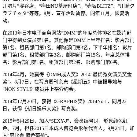
儿唱片”涩谷店、“梅田NU茶屋町店”、“赤坂BLITZ”、“川崎ク
ラブチッタ”等等。8月，宣布活动暂停。同年11月，恢复活
动。
在2013年日本电子商务网站“DMM”的年度总体排名在影片部
门中得到女演员第1名。其他像是DMM上半年排名：影片部门
第1名、租赁部门第1名、邮购部门第3名，下半年排名：影片
部门第1名、租赁部门第3名、邮购部门第15名，年度总体排
名：影片部门第1名、租赁部门第2名、邮购部门第6名。
2014年4月，她赢得《DMM成人奖》2014“最优秀女演员奖金
奖”。8月7日，在写真周刊杂志《星期五》中被报导她与
“NON STYLE”成员井上裕介约会。
2014年12月20日，获得《GRAPHIS奖》2014No.1，同月22
日，获得《朝日娱乐大奖》写真奖。
2015年5月29日，加入“SEXY-J”，会员编号14，形象颜色红
色。7月，担任2015日本成人博览会形象代言人。9月24日，加
入“惠比寿 麝香葡萄”。