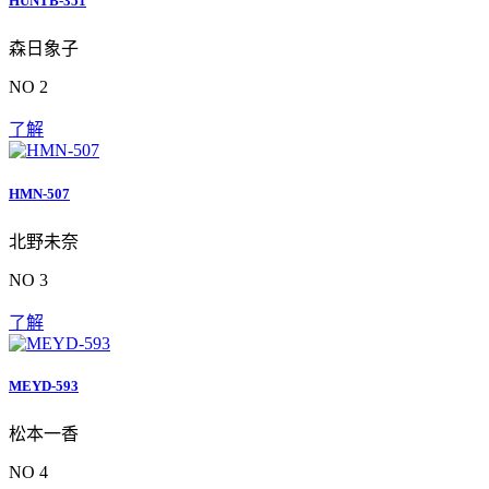
HUNTB-351
森日象子
NO 2
了解
HMN-507
北野未奈
NO 3
了解
MEYD-593
松本一香
NO 4