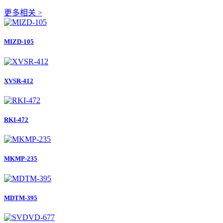
更多相关 >
MIZD-105
XVSR-412
RKI-472
MKMP-235
MDTM-395