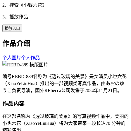
2、搜索《
小野六花
》
3、播放作品
播放入口
作品介绍
个人图片
个人作品
编号REBD-889名称为《透过玻璃的美景》是女演员小也六花
（XiaoYeLiuHua）推出的一部视频类写真作品，由あおのゆ
うこ负责导演，国外REbecca公司发售于2024年11月21日。
作品内容
在这部名称为《透过玻璃的美景》的写真视频作品中，美丽的
小也六花（XiaoYeLiuHua）将为大家带来一段长达70 分钟的
精彩演出。