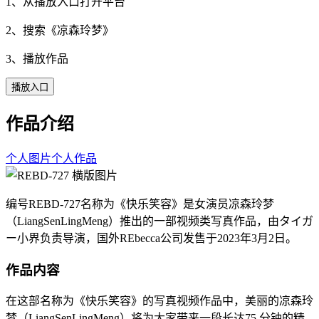
1、从播放入口打开平台
2、搜索《
凉森玲梦
》
3、播放作品
播放入口
作品介绍
个人图片
个人作品
编号REBD-727名称为《快乐笑容》是女演员凉森玲梦
（LiangSenLingMeng）推出的一部视频类写真作品，由タイガ
ー小界负责导演，国外REbecca公司发售于2023年3月2日。
作品内容
在这部名称为《快乐笑容》的写真视频作品中，美丽的凉森玲
梦（LiangSenLingMeng）将为大家带来一段长达75 分钟的精