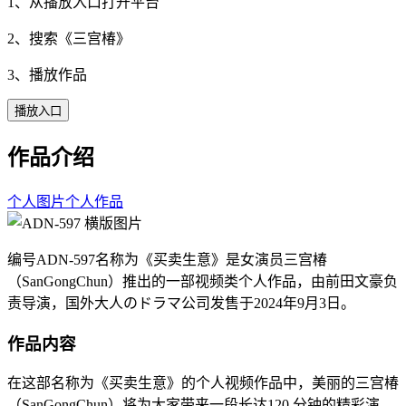
1、从播放入口打开平台
2、搜索《
三宫椿
》
3、播放作品
播放入口
作品介绍
个人图片
个人作品
编号ADN-597名称为《买卖生意》是女演员三宫椿
（SanGongChun）推出的一部视频类个人作品，由前田文豪负
责导演，国外大人のドラマ公司发售于2024年9月3日。
作品内容
在这部名称为《买卖生意》的个人视频作品中，美丽的三宫椿
（SanGongChun）将为大家带来一段长达120 分钟的精彩演