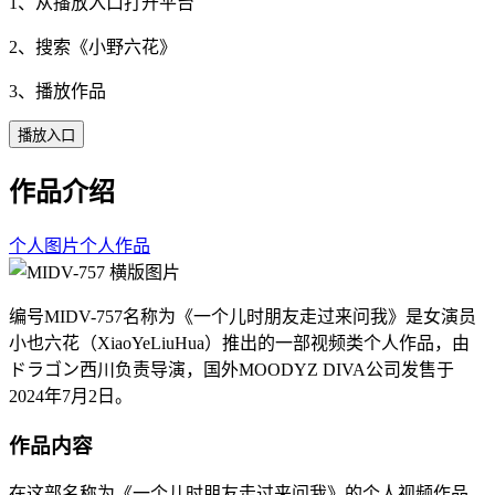
1、从播放入口打开平台
2、搜索《
小野六花
》
3、播放作品
播放入口
作品介绍
个人图片
个人作品
编号MIDV-757名称为《一个儿时朋友走过来问我》是女演员
小也六花（XiaoYeLiuHua）推出的一部视频类个人作品，由
ドラゴン西川负责导演，国外MOODYZ DIVA公司发售于
2024年7月2日。
作品内容
在这部名称为《一个儿时朋友走过来问我》的个人视频作品