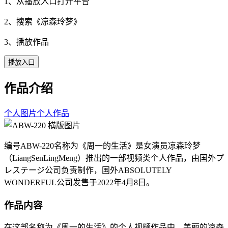
1、从播放入口打开平台
2、搜索《
凉森玲梦
》
3、播放作品
播放入口
作品介绍
个人图片
个人作品
编号ABW-220名称为《周一的生活》是女演员凉森玲梦
（LiangSenLingMeng）推出的一部视频类个人作品，由国外プ
レステージ公司负责制作，国外ABSOLUTELY
WONDERFUL公司发售于2022年4月8日。
作品内容
在这部名称为《周一的生活》的个人视频作品中，美丽的凉森