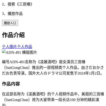
2、搜索《
三宫椿
》
3、播放作品
播放入口
作品介绍
个人图片
个人作品
编号ADN-491名称为《凌晨酒吧》是女演员三宫椿
（SanGongChun）推出的一部视频类个人作品，由さだおかさ
だお负责导演，国外大人のドラマ公司发售于2024年1月2日。
作品内容
在这部名称为《凌晨酒吧》的个人视频作品中，美丽的三宫椿
（SanGongChun）将为大家带来一段长达100 分钟的精彩演
出。