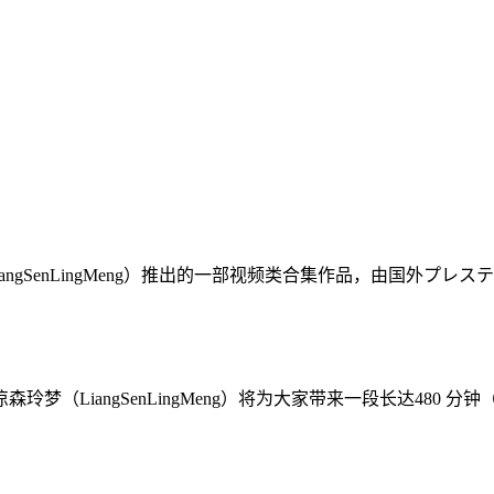
gSenLingMeng）推出的一部视频类合集作品，由国外プレステージ
（LiangSenLingMeng）将为大家带来一段长达480 分