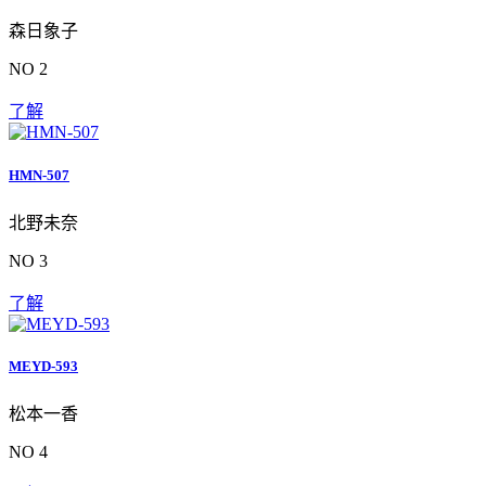
森日象子
NO 2
了解
HMN-507
北野未奈
NO 3
了解
MEYD-593
松本一香
NO 4