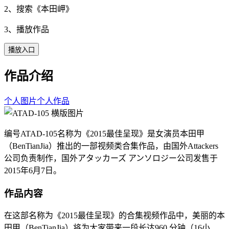
2、搜索《
本田岬
》
3、播放作品
播放入口
作品介绍
个人图片
个人作品
编号ATAD-105名称为《2015最佳呈现》是女演员本田甲
（BenTianJia）推出的一部视频类合集作品，由国外Attackers
公司负责制作，国外アタッカーズ アンソロジー公司发售于
2015年6月7日。
作品内容
在这部名称为《2015最佳呈现》的合集视频作品中，美丽的本
田甲（BenTianJia）将为大家带来一段长达960 分钟（16小