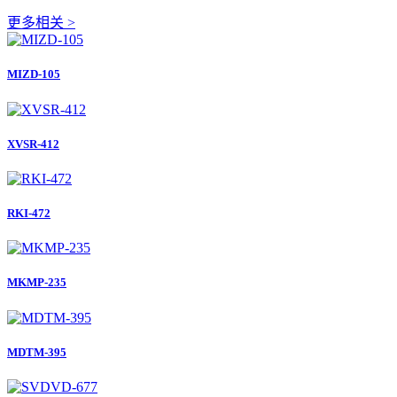
更多相关 >
MIZD-105
XVSR-412
RKI-472
MKMP-235
MDTM-395