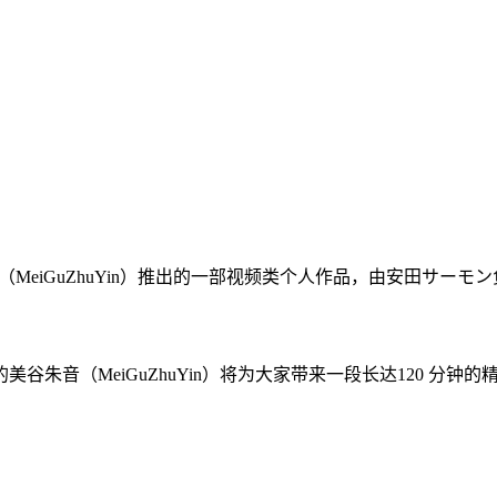
MeiGuZhuYin）推出的一部视频类个人作品，由安田サーモン负责
朱音（MeiGuZhuYin）将为大家带来一段长达120 分钟的