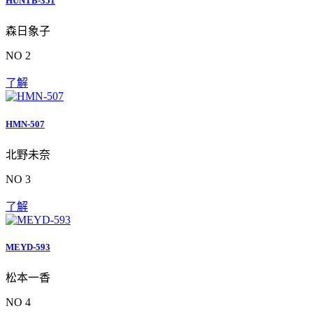
HUNTB-351
森日象子
NO 2
了解
HMN-507
北野未奈
NO 3
了解
MEYD-593
松本一香
NO 4