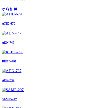
更多相关 >
ATID-679
ADN-747
REBD-998
ADN-737
SAME-207