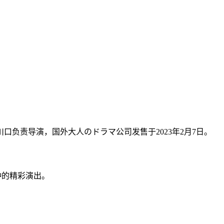
ね川口负责导演，国外大人のドラマ公司发售于2023年2月7日。
钟的精彩演出。