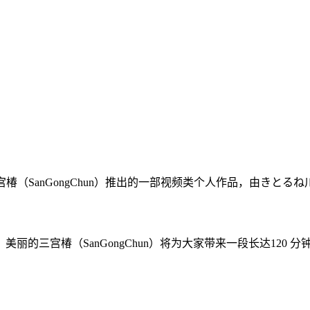
椿（SanGongChun）推出的一部视频类个人作品，由きとる
的三宫椿（SanGongChun）将为大家带来一段长达120 分