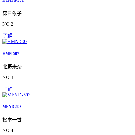
HUNTB-351
森日象子
NO 2
了解
HMN-507
北野未奈
NO 3
了解
MEYD-593
松本一香
NO 4