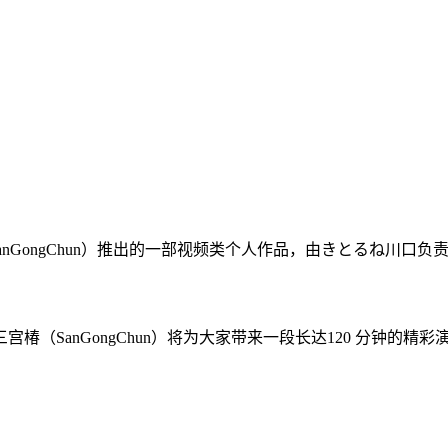
anGongChun）推出的一部视频类个人作品，由きとるね川口负责
（SanGongChun）将为大家带来一段长达120 分钟的精彩