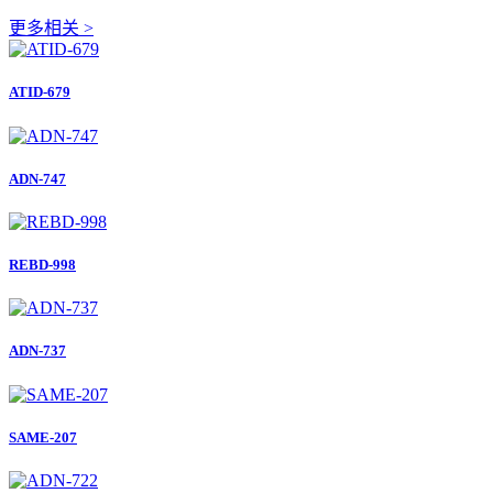
更多相关 >
ATID-679
ADN-747
REBD-998
ADN-737
SAME-207