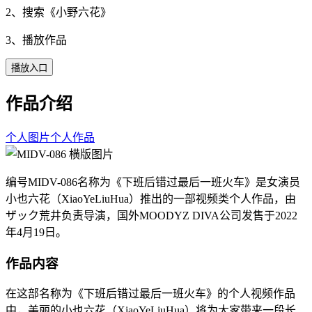
2、搜索《
小野六花
》
3、播放作品
播放入口
作品介绍
个人图片
个人作品
编号MIDV-086名称为《下班后错过最后一班火车》是女演员
小也六花（XiaoYeLiuHua）推出的一部视频类个人作品，由
ザック荒井负责导演，国外MOODYZ DIVA公司发售于2022
年4月19日。
作品内容
在这部名称为《下班后错过最后一班火车》的个人视频作品
中，美丽的小也六花（XiaoYeLiuHua）将为大家带来一段长