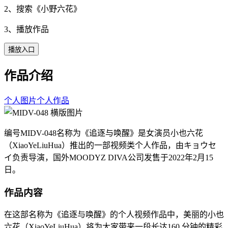
2、搜索《
小野六花
》
3、播放作品
播放入口
作品介绍
个人图片
个人作品
编号MIDV-048名称为《追逐与唤醒》是女演员小也六花
（XiaoYeLiuHua）推出的一部视频类个人作品，由キョウセ
イ负责导演，国外MOODYZ DIVA公司发售于2022年2月15
日。
作品内容
在这部名称为《追逐与唤醒》的个人视频作品中，美丽的小也
六花（XiaoYeLiuHua）将为大家带来一段长达160 分钟的精彩