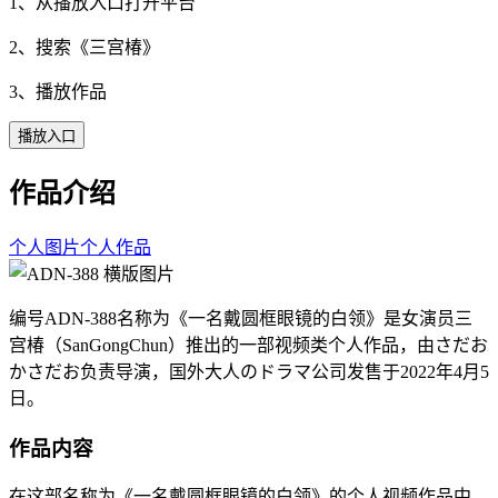
1、从播放入口打开平台
2、搜索《
三宫椿
》
3、播放作品
播放入口
作品介绍
个人图片
个人作品
编号ADN-388名称为《一名戴圆框眼镜的白领》是女演员三
宫椿（SanGongChun）推出的一部视频类个人作品，由さだお
かさだお负责导演，国外大人のドラマ公司发售于2022年4月5
日。
作品内容
在这部名称为《一名戴圆框眼镜的白领》的个人视频作品中，