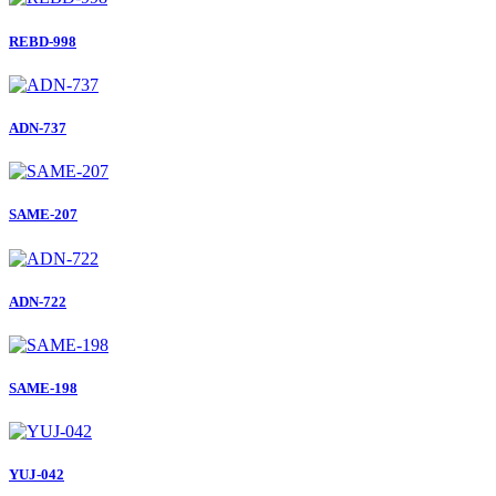
REBD-998
ADN-737
SAME-207
ADN-722
SAME-198
YUJ-042